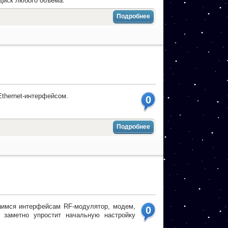
 диск любого объема.
Подробнее
thernet-интерфейсом.
0
Подробнее
шимся интерфейсам RF-модулятор, модем,
0
 заметно упростит начальную настройку