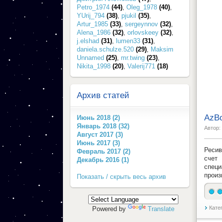
Petro_1974
(44)
,
Oleg_1978
(40)
,
YUrij_794
(38)
,
pjukil
(35)
,
Artur_1985
(33)
,
sergeynnov
(32)
,
Alena_1986
(32)
,
orlovskeey
(32)
,
j.elshad
(31)
,
lumen33
(31)
,
daniela.schulze.520
(29)
,
Maksim
Unnamed
(25)
,
mr.twing
(23)
,
Nikita_1998
(20)
,
Valerij771
(18)
Архив статей
AzBo
Июнь 2018 (2)
Январь 2018 (32)
Автор:
Август 2017 (3)
Июнь 2017 (3)
Ресив
Февраль 2017 (2)
счет
Декабрь 2016 (1)
специ
произ
Показать / скрыть весь архив
Кате
Powered by
Translate