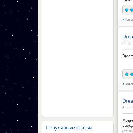
Ether
Кате
Dre
Автор:
Dream
Кате
Dre
Автор:
Модиф
выхо
Популярные статьи
ресив