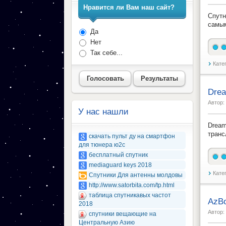
Нравится ли Вам наш сайт?
Спутн
самым
Да
Нет
Так себе...
Кате
Голосовать
Результаты
Dre
Автор:
У нас нашли
Dream
транс
скачать пульт ду на смартфон
для тюнера ю2с
бесплатный спутник
mediaguard keys 2018
Кате
Спутники Для антенны молдовы
http://www.satorbita.com/tp.html
таблица спутникавых частот
AzBo
2018
Автор:
спутники вещающие на
Центральную Азию