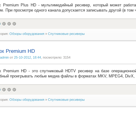
 Premium Plus HD - мультимедийный ресивер, который может работ
е. При просмотре одного канала допускается записывать другой (в том 
гория:
Обзоры оборудования
»
Спутниковые ресиверы
ox Premium HD
admin
от
25-10-2012, 18:44
, посмотрело: 3154
 Premium HD - это спутниковый HDTV ресивер на базе операционной
бный проигрывать любые медиа файлы в форматах MKV, MPEG4, DivX, X
гория:
Обзоры оборудования
»
Спутниковые ресиверы