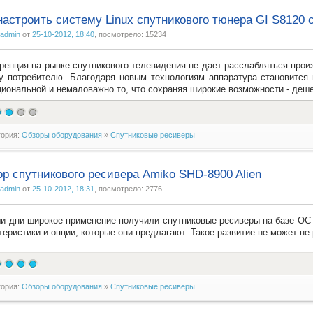
настроить систему Linux спутникового тюнера GI S8120
admin
от
25-10-2012, 18:40
, посмотрело: 15234
ренция на рынке спутникового телевидения не дает расслабляться про
у потребителю. Благодаря новым технологиям аппаратура становится 
иональной и немаловажно то, что сохраняя широкие возможности - деш
гория:
Обзоры оборудования
»
Спутниковые ресиверы
р спутникового ресивера Amiko SHD-8900 Alien
admin
от
25-10-2012, 18:31
, посмотрело: 2776
и дни широкое применение получили спутниковые ресиверы на базе ОС L
теристики и опции, которые они предлагают. Такое развитие не может не
гория:
Обзоры оборудования
»
Спутниковые ресиверы