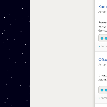
Как 
Автор:
Конку
услуг
функц
Кате
Обзо
Автор:
В наш
харак
Кате