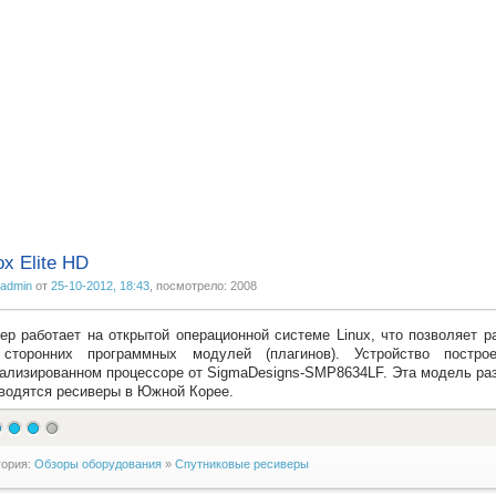
x Elite HD
admin
от
25-10-2012, 18:43
, посмотрело: 2008
ер работает на открытой операционной системе Linux, что позволяет 
 сторонних программных модулей (плагинов). Устройство пост
ализированном процессоре от SigmaDesigns-SMP8634LF. Эта модель раз
водятся ресиверы в Южной Корее.
гория:
Обзоры оборудования
»
Спутниковые ресиверы