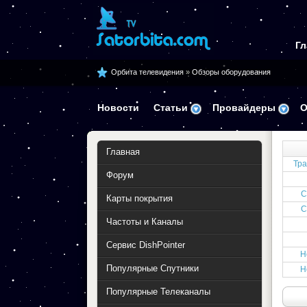
Гл
Орбита телевидения
»
Обзоры оборудования
Новости
Статьи
Провайдеры
О
Главная
Тра
Форум
С
Карты покрытия
С
Частоты и Каналы
Сервис DishPointer
Н
Популярные Спутники
Н
Популярные Телеканалы