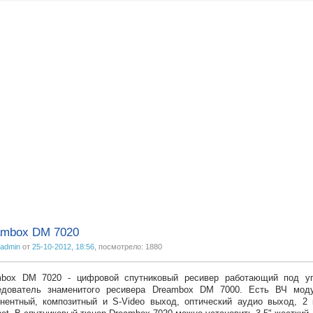
ambox DM 7020
admin
от
25-10-2012, 18:56
, посмотрело: 1880
mbox DM 7020 - цифровой спутниковый ресивер работающий под уп
едователь знаменитого ресивера Dreambox DM 7000. Есть ВЧ мод
нентный, композитный и S-Video выход, оптический аудио выход, 2 