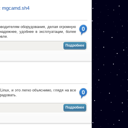
 c mgcamd.sh4
изводителям оборудования, делая огромную
0
надежнее, удобнее в эксплуатации, более
евле.
Подробнее
inux, и это легко объяснимо, глядя на все
0
 радовать.
Подробнее