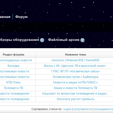
авная
Форум
бзоры оборудования
Файловый архив
Раздел форума
Название темы
нспондерные новости
Horizons-2/Intelsat 85Е+Yamal90Е
Беседка
Жизнь с 4K: Цветное ТВ в красочной палит...
путниковые новости
ГПКС ФГУП «Космическая связь»
путниковые новости
Космические пуски с Байконура
НТВ Плюс
Новости и акции «НТВ-ПЛЮС»
Телекарта ТВ
Акции и новости Телекарта ТВ
овости телевидения
Нацсовет по вопросам телевидения и радио...
овости телевидения
Discovery растит прибыль
Сортировать статьи по:
дате
|
популярности
|
посещаемост