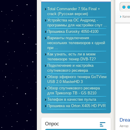
Total Commander 7.56a Final +
crack (Русская версия)
Кате
Устройства на ОС Андроид -
программы для настройки спут ...
Прошивка Eurosky 4050-4100
Варианты подключения
нескольких телевизоров к одной
при ...
Как узнать, есть ли в моем
телевизоре тюнер DVB-T2?
Подключение и настройка
спутникового ресивера
Обзор эфирного тюнера GoTView
USB 2.0 MasterHD 3
Обзор спутникового ресивера
для Триколор ТВ - GS B210
Телефон в качестве пульта
Прошивка на Orton X405 HD PVR
Dre
Опрос
Автор: