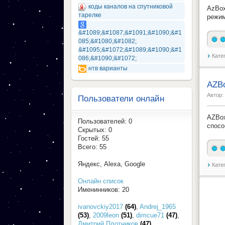
коды каналов на спутниковой
AzBox
тарелке
режим
&#1089;&#1087;&#1091;&#1090;&#1
085;&#1080;&#1082;
&#1095;&#1072;&#1089;&#1090;&#1
Кате
086;&#1090;&#1072;
нтв варианты
AZB
Автор:
Пользователи онлайн
AZBox
Пользователей: 0
спосо
Скрытых: 0
Гостей: 55
Всего: 55
Яндекс, Alexa, Google
Кате
Онлайн список
Именинников: 20
ivanovckiy2017
(64)
,
Andrej_1965
(53)
,
2009leon
(51)
,
dimcue71
(47)
,
Дмитрий Плотников
(47)
,