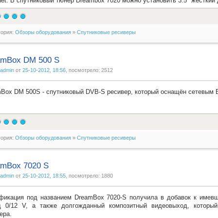
net. В спутниковый тюнер Dreambox 7020 можно установить 3.5" жесткий
гория:
Обзоры оборудования
»
Спутниковые ресиверы
amBox DM 500 S
admin
от
25-10-2012, 18:56
, посмотрело: 2512
Box DM 500S - спутниковый DVB-S ресивер, который оснащён сетевым E
гория:
Обзоры оборудования
»
Спутниковые ресиверы
amBox 7020 S
admin
от
25-10-2012, 18:55
, посмотрело: 1880
икация под названием DreamBox 7020-S получила в добавок к имев
д 0/12 V, а также долгожданный композитный видеовыход, который
ера.