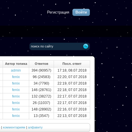
Регистрация
Войти
Автор топика
Ответов
Посл. ответ
admin
394 (90957)
17:18, 08.07.2018
fenix
96 (24583)
22:20, 07.07.2018
fenix
34 (7790)
22:19, 07.07.2018
fenix
146 (28761)
22:18, 07.07.2018
fenix
132 (38272)
22:17, 07.07.2018
fenix
26 (11037)
22:17, 07.07.2018
fenix
148 (28902)
22:16, 07.07.2018
fenix
13 (3547)
22:13, 07.07.2018
и
|
комментариям
|
алфавиту