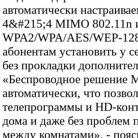
автоматически настраивае
4&#215;4 MIMO 802.11n и
WPA2/WPA/AES/WEP-128/
абонентам установить у с
без прокладки дополните
«Беспроводное решение Mo
автоматически, что позво
телепрограммы и HD-конт
дома и даже без проблем 
между комнатами», - поя