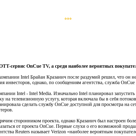
 OTT-сервис OnCue TV, а среди наиболее вероятных покупате
омпании Intel Брайан Кразанич после раздумий решил, что он не
ния инвесторов, однако, по сообщениям агентства, служба OnCue
ании Intel - Intel Media. Изначально Intel планировал запустит
у на телевизионную услугу, которая включала бы в себя поток
анировала сделать службу OnCue доступной для просмотра на се
теров.
рячим сторонником проекта, однако Кразанич был настроен боле
казаться от проекта OnCue. Первые слухи о его возможной прода
нтства Reuters называет Verizon «наиболее вероятным покупате