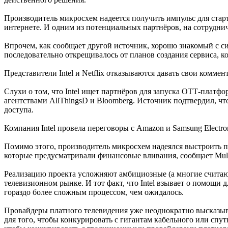
Производитель микросхем надеется получить импульс для стар
интернете. И одним из потенциальных партнёров, на сотрудничес
Впрочем, как сообщает другой источник, хорошо знакомый с ситу
последовательно открещивалось от планов создания сервиса, 
Представители Intel и Netflix отказываются давать свои коммен
Слухи о том, что Intel ищет партнёров для запуска ОТТ-плат
агентствами AllThingsD и Bloomberg. Источник подтвердил, чт
доступа.
Компания Intel провела переговоры с Amazon и Samsung Electr
Помимо этого, производитель микросхем надеялся выстроить п
которые предусматривали финансовые вливания, сообщает Mult
Реализацию проекта усложняют амбициозные (а многие считают
телевизионном рынке. И тот факт, что Intel взывает о помощи 
гораздо более сложным процессом, чем ожидалось.
Провайдеры платного телевидения уже неоднократно высказыва
для того, чтобы конкурировать с гигантам кабельного или спу