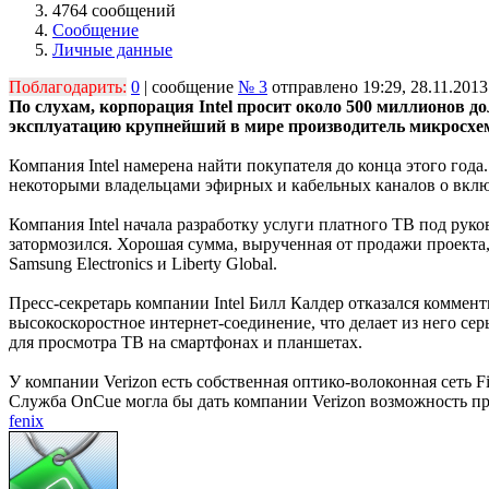
4764 сообщений
Сообщение
Личные данные
Поблагодарить:
0
| сообщение
№ 3
отправлено 19:29, 28.11.2013
По слухам, корпорация Intel просит около 500 миллионов до
эксплуатацию крупнейший в мире производитель микросхе
Компания Intel намерена найти покупателя до конца этого год
некоторыми владельцами эфирных и кабельных каналов о вклю
Компания Intel начала разработку услуги платного ТВ под рук
затормозился. Хорошая сумма, вырученная от продажи проекта, 
Samsung Electronics и Liberty Global.
Пресс-секретарь компании Intel Билл Калдер отказался коммен
высокоскоростное интернет-соединение, что делает из него сер
для просмотра ТВ на смартфонах и планшетах.
У компании Verizon есть собственная оптико-волоконная сеть 
Служба OnCue могла бы дать компании Verizon возможность пр
fenix