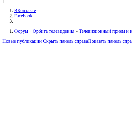
ВКонтакте
Facebook
Форум » Орбита телевидения
»
Телевизионный прием и 
Новые публикации
Скрыть панель справа
Показать панель спра