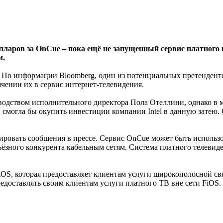
лларов за OnCue – пока ещё не запущенный сервис платного и
м.
а. По информации Bloomberg, один из потенциальных претенденто
чении их в сервис интернет-телевидения.
оводством исполнительного директора Пола Отеллини, однако в м
смогла бы окупить инвестиции компании Intel в данную затею. С
тировать сообщения в прессе. Сервис OnCue может быть использ
ьёзного конкурента кабельным сетям. Система платного телевиден
FiOS, которая предоставляет клиентам услуги широкополосной с
едоставлять своим клиентам услуги платного ТВ вне сети FiOS.