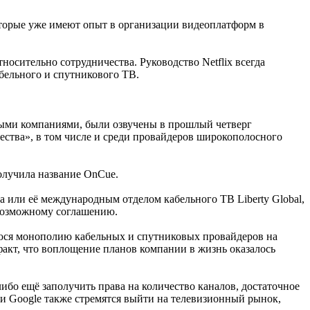
оторые уже имеют опыт в организации видеоплатформ в
тносительно сотрудничества. Руководство Netflix всегда
бельного и спутникового ТВ.
овыми компаниями, были озвучены в прошлый четверг
чества», в том числе и среди провайдеров широкополосного
получила название OnCue.
 или её международным отделом кабельного ТВ Liberty Global,
 возможному соглашению.
уюся монополию кабельных и спутниковых провайдеров на
 факт, что воплощение планов компании в жизнь оказалось
ибо ещё заполучить права на количество каналов, достаточное
 и Google также стремятся выйти на телевизионный рынок,