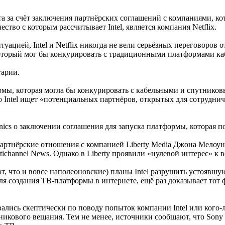
та за счёт заключения партнёрских соглашений с компаниями, к
тво с которым рассчитывает Intel, является компания Netflix.
ацией, Intel и Netflix никогда не вели серьёзных переговоров о
который мог бы конкурировать с традиционными платформами ка
тарии.
формы, которая могла бы конкурировать с кабельными и спутник
о Intel ищет «потенциальных партнёров, открытых для сотрудни
onics о заключении соглашения для запуска платформы, которая 
артнёрские отношения с компанией Liberty Media Джона Мелоуна
ichannel News. Однако в Liberty проявили «нулевой интерес» к
, что и вовсе наполеоновские) планы Intel разрушить устоявш
для создания ТВ-платформы в интернете, ещё раз доказывает тот
лись скептически по поводу попыток компании Intel или кого-л
тникового вещания. Тем не менее, источники сообщают, что Sony