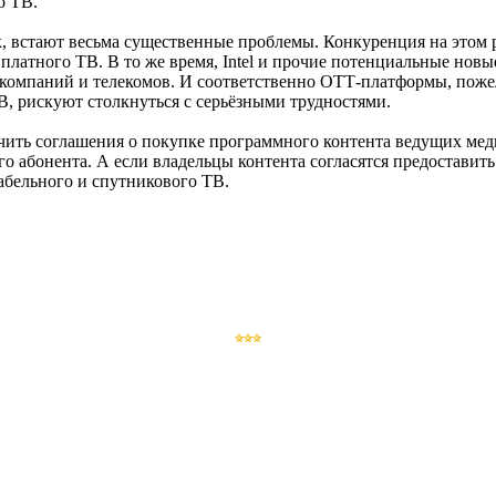
о ТВ.
встают весьма существенные проблемы. Конкуренция на этом р
латного ТВ. В то же время, Intel и прочие потенциальные новы
омпаний и телекомов. И соответственно ОТТ-платформы, поже
, рискуют столкнуться с серьёзными трудностями.
лючить соглашения о покупке программного контента ведущих м
го абонента. А если владельцы контента согласятся предостави
бельного и спутникового ТВ.