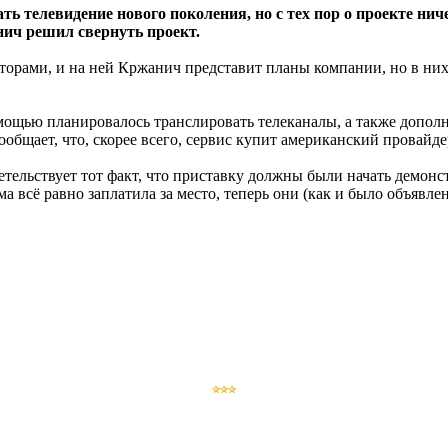
ь телевидение нового поколения, но с тех пор о проекте ниче
ич решил свернуть проект.
есторами, и на ней Кржанич представит планы компании, но в ни
омощью планировалось транслировать телеканалы, а также допол
общает, что, скорее всего, сервис купит американский провайдер
етельствует тот факт, что приставку должны были начать демонс
а всё равно заплатила за место, теперь они (как и было объявл