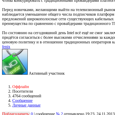
чтобы конкурировать с традиционными провайдерами платног
Перед новичками, желающими выйти на телевизионный рынок, 
наблюдается уменьшение общего числа подписчиков платформ п
предложений широкополосные сети существующих кабельных к
преимущества по сравнению с провайдерами традиционного ТВ
По состоянию на сегодняшний день Intel всё ещё не смог зак
придётся согласиться с более высокими отчислениями за каждо
ценовую политику и в отношении традиционных операторов ка
fenix
Активный участник
Оффлайн
Посетители
4764 сообщений
Сообщение
Личные данные
Поблагодарить:
0
| сообщение
№ 2
отправлено 19:23, 24.11.2013