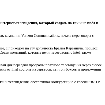
нтернет-телевидения, который создал, но так и не ввёл в
в, компания Verizon Communications, начала переговоры с
ае, с приходом на эту должность Браяна Карзанича, процесс
реди компаний, которые вели переговоры с Intel, также
ован для передачи программ платного телевидения через любое
ия от Intel состоит из серверов, сет-топ-боксов и приложения
вязи и телевидения, обеспечивая конкуренцию с кабельным ТВ.