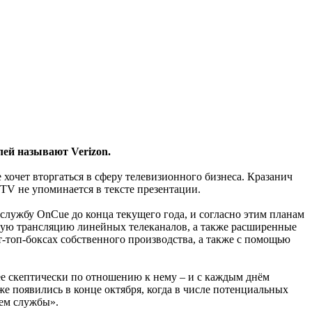
лей называют Verizon.
 хочет вторгаться в сферу телевизионного бизнеса. Кразанич
 TV не упоминается в тексте презентации.
ь службу OnCue до конца текущего года, и согласно этим планам
овую трансляцию линейных телеканалов, а также расширенные
т-топ-боксах собственного производства, а также с помощью
е скептически по отношению к нему – и с каждым днём
же появились в конце октября, когда в числе потенциальных
лем службы».