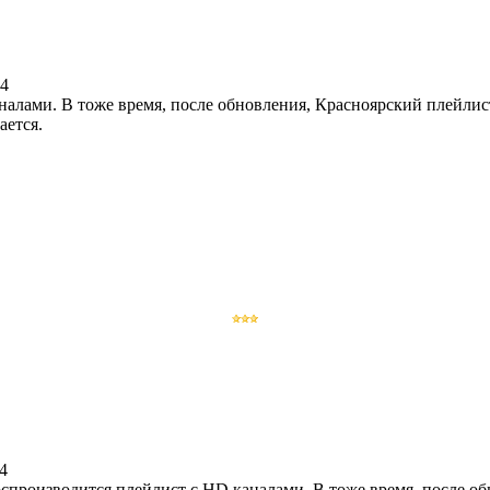
14
алами. В тоже время, после обновления, Красноярский плейлис
ается.
4
спроизводится плейлист с HD каналами. В тоже время, после о