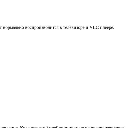
т нормально воспроизводится в телевизоре и VLC плеере.
бновления, Красноярский плейлист нормально воспроизводится