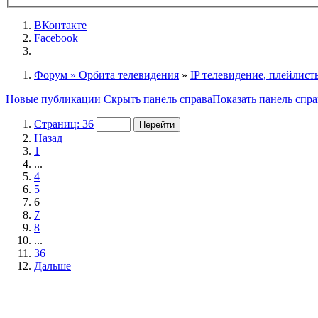
ВКонтакте
Facebook
Форум » Орбита телевидения
»
IP телевидение, плейлист
Новые публикации
Скрыть панель справа
Показать панель спра
Страниц: 36
Назад
1
...
4
5
6
7
8
...
36
Дальше