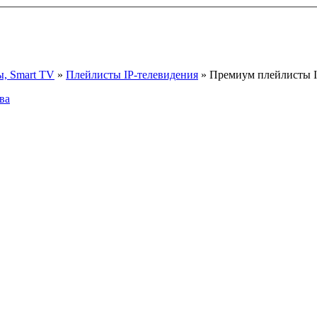
ы, Smart TV
»
Плейлисты IP-телевидения
» Премиум плейлисты I
ва