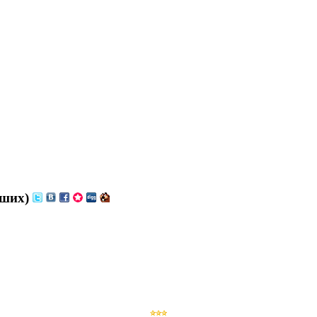
вших)