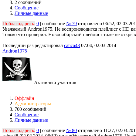
2 сообщений
Сообщение
Личные данные
Поблагодарить:
0
| сообщение
№ 79
отправлено 06:52, 02.03.20
Уважаемый Andron1975. Не воспроизводится плейлист с HD кан
Только что проверил. Новосибирский плейлист тоже не открыв
Последний раз редактировал
cahca48
07:04, 02.03.2014
Andron1975
Активный участник
Оффлайн
Администраторы
700 сообщений
Сообщение
Личные данные
Поблагодарить:
0
| сообщение
№ 80
отправлено 11:27, 02.03.201
cahca48 (02.03.2014, 06:52) писал:
Уважаемый Andron1975. Не во