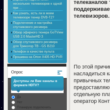
телеканалов 
нескольких телевизоров к одной
при ...
поддерживае
Как узнать, есть ли в моем
телевизоров.
телевизоре тюнер DVB-T2?
Подключение и настройка
спутникового ресивера
Обзор эфирного тюнера GoTView
USB 2.0 MasterHD 3
Обзор спутникового ресивера
для Триколор ТВ - GS B210
Телефон в качестве пульта
Прошивка на Orton X405 HD PVR
По этой причи
Опрос
насладиться к
привычных те
Доступны ли Вам каналы в
формате HDTV?
предоставляю
отдельную пла
Да
оператор Конт
Нет
Планирую подключить