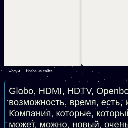
Форум
Новое на сайте
Globo
,
HDMI
,
HDTV
,
Openb
возможность
,
время
,
есть
,
Компания
,
которые
,
которы
может
,
можно
,
новый
,
очен