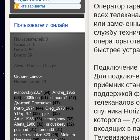
086;&#1090;&#1072;
Оператор гар
нтв варианты
всех телекана
или замеченны
Пользователи онлайн
службу технич
Пользователей: 0
операторы отв
Скрытых: 0
быстрее устра
Гостей: 59
Всего: 59
Подключение к
Alexa, Яндекс, Google
Для подключе
Онлайн список
Именинников: 20
приёмник стан
поддержкой ф
ivanovckiy2017
(64)
,
Andrej_1965
(53)
,
2009leon
(51)
,
dimcue71
(47)
,
телеканалов 
Дмитрий Плотников
(47)
,
Petro_1974
(44)
,
Oleg_1978
(40)
,
спутника Horizo
YUrij_794
(38)
,
pjukil
(35)
,
которого — до
Artur_1985
(33)
,
sergeynnov
(32)
,
Alena_1986
(32)
,
orlovskeey
(32)
,
входящих в п
j.elshad
(31)
,
lumen33
(31)
,
daniela.schulze.520
(29)
,
Maksim
Телевизионный