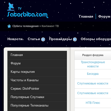
Главная
Форум
Орбита телевидения
» Континент ТВ
Новости
Статьи
Провайдеры
Обзоры оборудо
Главная
Раздел форума
Транспондерные
Форум
новости
Карты покрытия
Беседка
Частоты и Каналы
Спутниковые новости
Сервис DishPointer
Спутниковые новости
Популярные Спутники
НТВ Плюс
Популярные Телеканалы