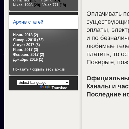
Unnamed
(25)
,
mr.twing
(23)
,
Nikita_1998
(20)
,
Valerij771
(18)
Оплачивать п
существующим
Архив статей
оплаты, элек
Июнь 2018 (2)
и по безналич
Январь 2018 (32)
любимые теле
Август 2017 (3)
Июнь 2017 (3)
платить, то о
Февраль 2017 (2)
Декабрь 2016 (1)
Поверьте, пож
Показать / скрыть весь архив
Официальный
Каналы и час
Powered by
Translate
Последние н