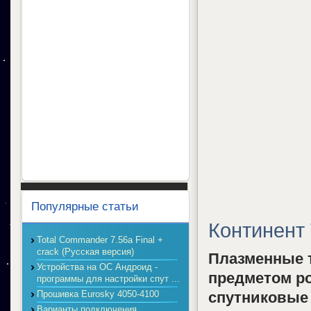
Популярные статьи
Континент
Total Commander 7.56a Final +
crack (Русская версия)
Плазменные 
Устройства на ОС Андроид -
предметом ро
программы для настройки спут ...
Прошивка Eurosky 4050-4100
спутниковые
Варианты подключения