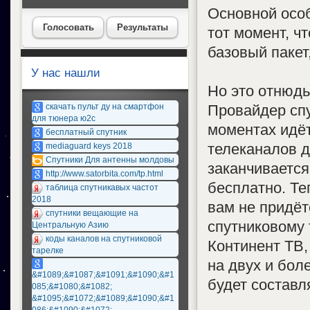
Основной особ
Голосовать
Результаты
тот момент, ч
базовый пакет
У нас нашли
Но это отнюдь
Провайдер спу
скачать пульт ду на смартфон
для тюнера ю2с
моментах идёт
бесплатный спутник
телеканалов д
mediaguard keys 2018
Спутники Для антенны молдовы
заканчивается
http://www.satorbita.com/tp.html
бесплатно. Те
таблица спутникавых частот
2018
вам не придёт
спутники вещающие на
спутниковому
Центральную Азию
коды каналов на спутниковой
Континент ТВ
тарелке
на двух и бол
&#1089;&#1087;&#1091;&#1090;&#1
будет составл
085;&#1080;&#1082;
&#1095;&#1072;&#1089;&#1090;&#1