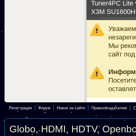
Tuner4PC Lite 
X3M SU1600HD
Уважаемы
незареги
Мы реко
сайт под
Информ
Посетите
оставлят
Регистрация
Форум
Новое на сайте
Правообладателям
С
Globo
,
HDMI
,
HDTV
,
Openb