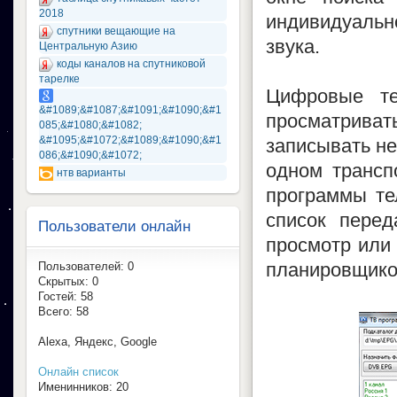
2018
индивидуаль
спутники вещающие на
звука.
Центральную Азию
коды каналов на спутниковой
тарелке
Цифровые те
&#1089;&#1087;&#1091;&#1090;&#1
просматривать
085;&#1080;&#1082;
&#1095;&#1072;&#1089;&#1090;&#1
записывать не
086;&#1090;&#1072;
одном трансп
нтв варианты
программы те
список перед
Пользователи онлайн
просмотр или 
планировщико
Пользователей: 0
Скрытых: 0
Гостей: 58
Всего: 58
Alexa, Яндекс, Google
Онлайн список
Именинников: 20