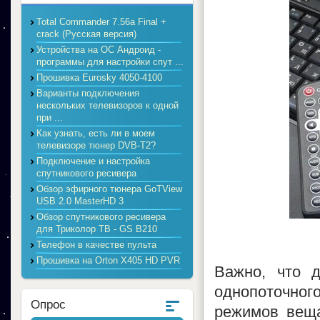
Total Commander 7.56a Final +
crack (Русская версия)
Устройства на ОС Андроид -
программы для настройки спут ...
Прошивка Eurosky 4050-4100
Варианты подключения
нескольких телевизоров к одной
при ...
Как узнать, есть ли в моем
телевизоре тюнер DVB-T2?
Подключение и настройка
спутникового ресивера
Обзор эфирного тюнера GoTView
USB 2.0 MasterHD 3
Обзор спутникового ресивера
для Триколор ТВ - GS B210
Телефон в качестве пульта
Прошивка на Orton X405 HD PVR
Важно, что 
однопоточного
Опрос
режимов веща