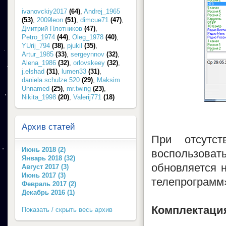
ivanovckiy2017
(64)
,
Andrej_1965
(53)
,
2009leon
(51)
,
dimcue71
(47)
,
Дмитрий Плотников
(47)
,
Petro_1974
(44)
,
Oleg_1978
(40)
,
YUrij_794
(38)
,
pjukil
(35)
,
Artur_1985
(33)
,
sergeynnov
(32)
,
Alena_1986
(32)
,
orlovskeey
(32)
,
j.elshad
(31)
,
lumen33
(31)
,
daniela.schulze.520
(29)
,
Maksim
Unnamed
(25)
,
mr.twing
(23)
,
Nikita_1998
(20)
,
Valerij771
(18)
Архив статей
При отсутс
Июнь 2018 (2)
воспользоват
Январь 2018 (32)
обновляется н
Август 2017 (3)
Июнь 2017 (3)
телепрограмм
Февраль 2017 (2)
Декабрь 2016 (1)
Комплектация
Показать / скрыть весь архив