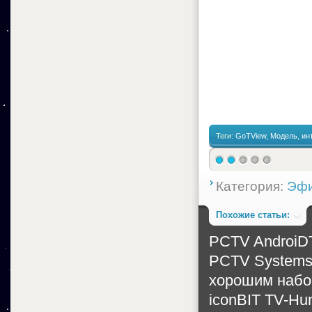
Теги:
GoTView
,
Модель
,
ин
принимать
Категория:
Эфи
Похожие статьи:
PCTV AndroiDT
PCTV Systems 
хорошим набор
iconBIT TV-Hun