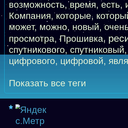
возможность
,
время
,
есть
,
Компания
,
которые
,
которы
может
,
можно
,
новый
,
очен
рес
просмотра
,
Прошивка
,
спутникового
,
спутниковый
цифрового
,
цифровой
,
явля
Показать все теги