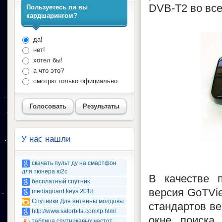
DVB-T2 во все
Пользуетесь ли вы
кардшарингом?
да!
нет!
хотел бы!
а что это?
смотрю только официально
Голосовать
Результаты
У нас нашли
скачать пульт ду на смартфон
для тюнера ю2с
В качестве п
бесплатный спутник
версия GoTVi
mediaguard keys 2018
Спутники Для антенны молдовы
стандартов в
http://www.satorbita.com/tp.html
окне поиска
таблица спутникавых частот