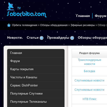
Главная
Форум
Орбита телевидения
»
Обзоры оборудования
»
Эфирные ресиверы
» Обзор 
Новости
Статьи
Провайдеры
Обзоры оборудо
Главная
Раздел форума
Транспондерные
Форум
новости
Карты покрытия
Беседка
Частоты и Каналы
Спутниковые новости
Сервис DishPointer
Спутниковые новости
Популярные Спутники
НТВ Плюс
Популярные Телеканалы