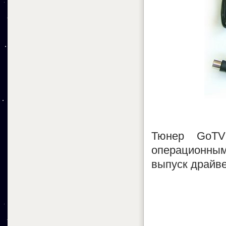
Тюнер GoTV
операционными
выпуск драйве