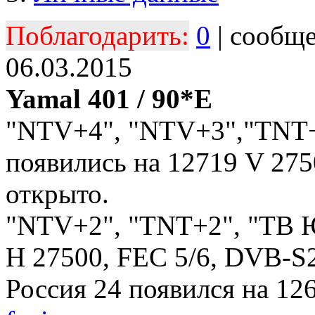
Поблагодарить:
0
| сообщ
06.03.2015
Yamal 401 / 90*E
"NTV+4", "NTV+3","TNT+4
появились на 12719 V 27
открыто.
"NTV+2", "TNT+2", "TВ Ю
Н 27500, FEC 5/6, DVB-S2
Россия 24 появился на 12