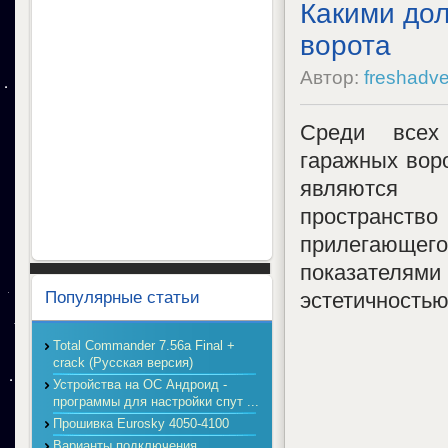
Какими до
ворота
Автор:
freshadve
Среди всех
гаражных вор
являются 
пространство
прилегающе
показателям
Популярные статьи
эстетичностью
Total Commander 7.56a Final +
crack (Русская версия)
Устройства на ОС Андроид -
программы для настройки спут ...
Прошивка Eurosky 4050-4100
Варианты подключения