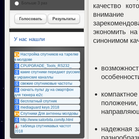
Больше 3 раз
качество кот
внимание
Голосовать
Результаты
зарекомендов
экономить на
У нас нашли
синонимом ка
Настройка спутников на тарелке
в молдове
CPUPGRADE_Tools_RS232_
возможност
какие спутники передают русские
особенности
и украинские каналлы
свежие спутниковые частоты
скачать пульт ду на смартфон
компактно
для тюнера ю2с
положении
бесплатный спутник
mediaguard keys 2018
направляющ
Спутники Для антенны молдовы
http://www.satorbita.com/tp.html
таблица спутникавых частот
надежная з
2018
разнообраз