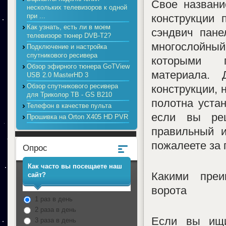
Свое названи
нескольких телевизоров к одной
конструкции 
при ...
Как узнать, есть ли в моем
сэндвич пане
телевизоре тюнер DVB-T2?
многослойны
Подключение и настройка
спутникового ресивера
которыми п
Обзор эфирного тюнера GoTView
материала. 
USB 2.0 MasterHD 3
Обзор спутникового ресивера
конструкции, 
для Триколор ТВ - GS B210
полотна уста
Телефон в качестве пульта
если вы реш
Прошивка на Orton X405 HD PVR
правильный и
пожалеете за 
Опрос
Как часто вы посещаете наш
Какими преи
сайт?
ворота
1 раз в день
2 раза в день
Если вы ищи
3 раза в день