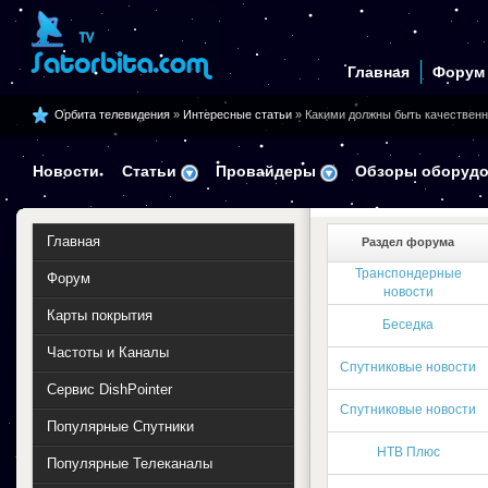
Главная
Форум
Орбита телевидения
»
Интересные статьи
» Какими должны быть качественн
Новости
Статьи
Провайдеры
Обзоры оборудо
Главная
Раздел форума
Транспондерные
Форум
новости
Карты покрытия
Беседка
Частоты и Каналы
Спутниковые новости
Сервис DishPointer
Спутниковые новости
Популярные Спутники
НТВ Плюс
Популярные Телеканалы