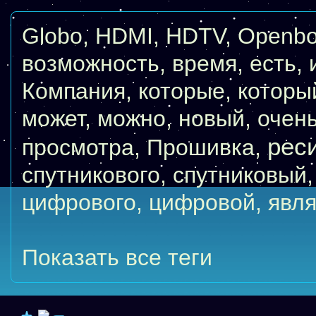
Globo
,
HDMI
,
HDTV
,
Openb
возможность
,
время
,
есть
,
Компания
,
которые
,
которы
может
,
можно
,
новый
,
очен
рес
просмотра
,
Прошивка
,
спутникового
,
спутниковый
цифрового
,
цифровой
,
явля
Показать все теги