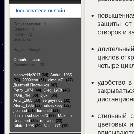
Пользователи онлайн
повышенная
защиты от 
Пользователей: 0
Скрытых: 0
створок и 
Гостей: 72
Всего: 72
длительны
Яндекс, Google
циклов откр
Онлайн список
четыре цикл
Именинников: 20
ivanovckiy2017
(64)
,
Andrej_1965
(53)
,
2009leon
(51)
,
dimcue71
(47)
,
удобство в
Дмитрий Плотников
(47)
,
закрыватьс
Petro_1974
(44)
,
Oleg_1978
(40)
,
YUrij_794
(38)
,
pjukil
(35)
,
дистанционн
Artur_1985
(33)
,
sergeynnov
(32)
,
Alena_1986
(32)
,
orlovskeey
(32)
,
j.elshad
(31)
,
lumen33
(31)
,
стильный с
daniela.schulze.520
(29)
,
Maksim
Unnamed
(25)
,
mr.twing
(23)
,
цветовых и
Nikita_1998
(20)
,
Valerij771
(18)
вписываютс