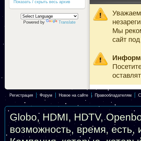
Показать / скрыть весь архив
Уважаемы
незареги
Powered by
Translate
Мы реко
сайт под
Информ
Посетите
оставлят
Регистрация
Форум
Новое на сайте
Правообладателям
С
Globo
,
HDMI
,
HDTV
,
Openb
возможность
,
время
,
есть
,