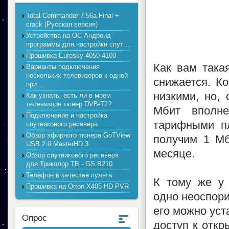
Total Commander 7.56a Final +
crack (Русская версия)
Устройства на ОС Андроид -
программы для настройки спут ...
Прошивка Eurosky 4050-4100
Как вам така
Варианты подключения
нескольких телевизоров к одной
снижается. К
при ...
низкими, но,
Как узнать, есть ли в моем
телевизоре тюнер DVB-T2?
Мбит вполне
Подключение и настройка
тарифными пл
спутникового ресивера
Обзор эфирного тюнера GoTView
получим 1 Мб
USB 2.0 MasterHD 3
месяце.
Обзор спутникового ресивера
для Триколор ТВ - GS B210
Телефон в качестве пульта
К тому же у 
Прошивка на Orton X405 HD PVR
одно неоспори
его можно уст
Опрос
доступ к откр