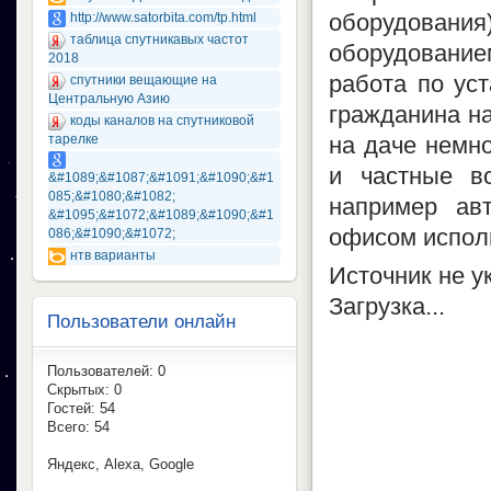
оборудован
http://www.satorbita.com/tp.html
таблица спутникавых частот
оборудование
2018
работа по уст
спутники вещающие на
Центральную Азию
гражданина на
коды каналов на спутниковой
тарелке
на даче немно
и частные вс
&#1089;&#1087;&#1091;&#1090;&#1
085;&#1080;&#1082;
например ав
&#1095;&#1072;&#1089;&#1090;&#1
офисом исполь
086;&#1090;&#1072;
нтв варианты
Источник не у
Загрузка...
Пользователи онлайн
Пользователей: 0
Скрытых: 0
Гостей: 54
Всего: 54
Яндекс, Alexa, Google