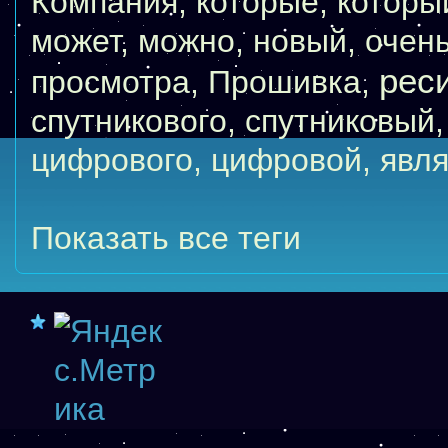
Компания
,
которые
,
которы
может
,
можно
,
новый
,
очен
рес
просмотра
,
Прошивка
,
спутникового
,
спутниковый
цифрового
,
цифровой
,
явля
Показать все теги