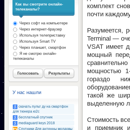
Как вы смотрите онлайн-
комплект снов
телеканалы?
почти каждому
Через софт на компьютере
Разумеется, р
Через интернет-браузер
Используя телеприставку
Terminal — оч
Используя Smart TV
VSAT имеет д
Через планшет, смартфон
мощный перед
Я не смотрю онлайн-
телеканалы
сравнительно 
мощностью 1
Голосовать
Результаты
гораздо н
оборудование
У нас нашли
такой же шир
выделенную л
скачать пульт ду на смартфон
для тюнера ю2с
бесплатный спутник
Стоимость все
mediaguard keys 2018
и приемник и
Спутники Для антенны молдовы