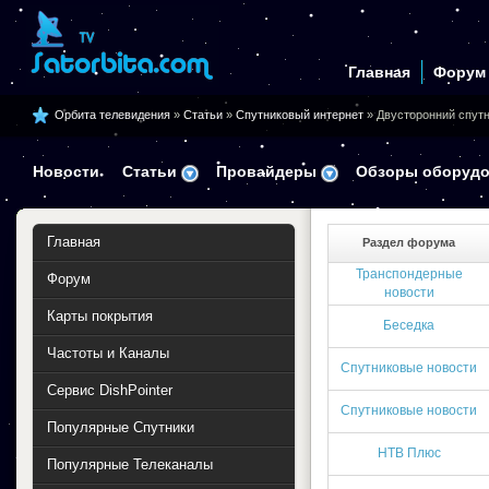
Главная
Форум
Орбита телевидения
»
Статьи
»
Спутниковый интернет
» Двусторонний спут
Новости
Статьи
Провайдеры
Обзоры оборудо
Главная
Раздел форума
Транспондерные
Форум
новости
Карты покрытия
Беседка
Частоты и Каналы
Спутниковые новости
Сервис DishPointer
Спутниковые новости
Популярные Спутники
НТВ Плюс
Популярные Телеканалы