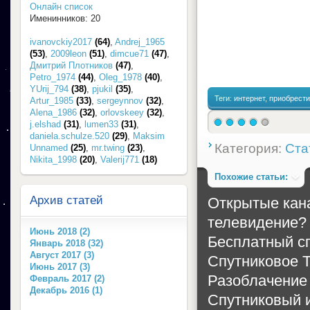
Онлайн список
Именинников: 20
ivanovckiy2017
(64)
,
Andrej_1965
(53)
,
2009leon
(51)
,
dimcue71
(47)
,
Дмитрий Плотников
(47)
,
Petro_1974
(44)
,
Oleg_1978
(40)
,
YUrij_794
(38)
,
pjukil
(35)
,
Теги:
интернет
,
приобрести
Artur_1985
(33)
,
sergeynnov
(32)
,
Alena_1986
(32)
,
orlovskeey
(32)
,
j.elshad
(31)
,
lumen33
(31)
,
daniela.schulze.520
(29)
,
Maksim
Категория:
Ста
Unnamed
(25)
,
mr.twing
(23)
,
Nikita_1998
(20)
,
Valerij771
(18)
Похожие статьи:
Архив статей
Открытые кана
телевидение?
Июнь 2018 (2)
Бесплатный сп
Январь 2018 (32)
Август 2017 (3)
Спутниковое 
Июнь 2017 (3)
Разоблачение
Февраль 2017 (2)
Декабрь 2016 (1)
Спутниковый и