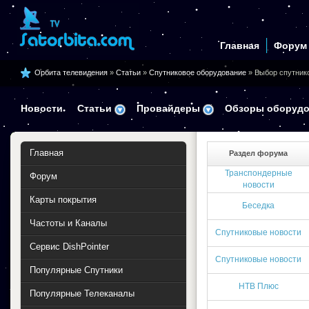
Главная
Форум
Орбита телевидения
»
Статьи
»
Спутниковое оборудование
» Выбор спутник
Новости
Статьи
Провайдеры
Обзоры оборудо
Главная
Раздел форума
Транспондерные
Форум
новости
Карты покрытия
Беседка
Частоты и Каналы
Спутниковые новости
Сервис DishPointer
Спутниковые новости
Популярные Спутники
НТВ Плюс
Популярные Телеканалы