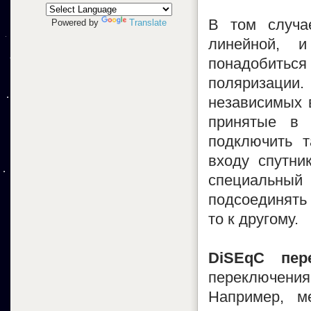
В том случа
Powered by
Translate
линейной, 
понадобить
поляризации.
независимых в
принятые в 
подключить т
входу спутни
специальны
подсоединять
то к другому.
DiSEqC пер
переключени
Например, ме