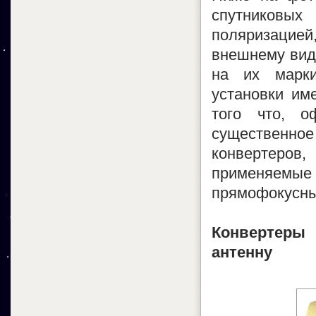
спутниковы
поляризацией
внешнему виду
на их марки
установки им
того что, о
существенное
конвертеро
применяем
прямофокусны
Конвертеры
антенну