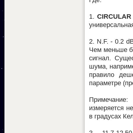
1.
CIRCULAR
универсальна
2. N.F. - 0.2
Чем меньше б
сигнал. Суще
шума, наприме
правило деш
параметре (пр
Примечание:
измеряется не
в градусах Ке
3. 11.7-12.