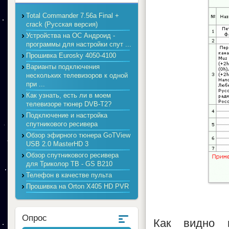
Total Commander 7.56a Final +
crack (Русская версия)
Устройства на ОС Андроид -
программы для настройки спут ...
Прошивка Eurosky 4050-4100
Варианты подключения
нескольких телевизоров к одной
при ...
Как узнать, есть ли в моем
телевизоре тюнер DVB-T2?
Подключение и настройка
спутникового ресивера
Обзор эфирного тюнера GoTView
USB 2.0 MasterHD 3
Обзор спутникового ресивера
для Триколор ТВ - GS B210
Телефон в качестве пульта
Прошивка на Orton X405 HD PVR
Опрос
Как видно 