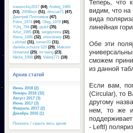
Теперь, что 
ivanovckiy2017
(64)
,
Andrej_1965
видим, что на
(53)
,
2009leon
(51)
,
dimcue71
(47)
,
Дмитрий Плотников
(47)
,
вида поляриза
Petro_1974
(44)
,
Oleg_1978
(40)
,
линейная гориз
YUrij_794
(38)
,
pjukil
(35)
,
Artur_1985
(33)
,
sergeynnov
(32)
,
Alena_1986
(32)
,
orlovskeey
(32)
,
j.elshad
(31)
,
lumen33
(31)
,
Обе эти поля
daniela.schulze.520
(29)
,
Maksim
универсальн
Unnamed
(25)
,
mr.twing
(23)
,
Nikita_1998
(20)
,
Valerij771
(18)
сможем приним
из данной таб
Архив статей
Если вам, по
Июнь 2018 (2)
(Circular), то
Январь 2018 (32)
Август 2017 (3)
другому назва
Июнь 2017 (3)
Февраль 2017 (2)
нем, то же и
Декабрь 2016 (1)
поддерживает 
Показать / скрыть весь архив
- Leftl) поляри