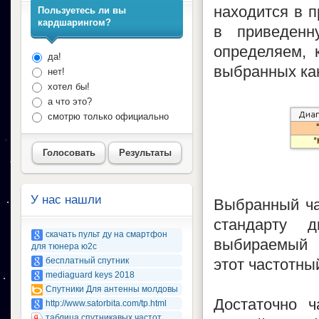
находится в п
Пользуетесь ли вы
кардшарингом?
в приведен
определяем, 
да!
выбранных ка
нет!
хотел бы!
а что это?
смотрю только официально
Голосовать
Результаты
У нас нашли
Выбранный час
стандарту 
скачать пульт ду на смартфон
выбираемый 
для тюнера ю2с
бесплатный спутник
этот частотны
mediaguard keys 2018
Спутники Для антенны молдовы
Достаточно ч
http://www.satorbita.com/tp.html
таблица спутникавых частот