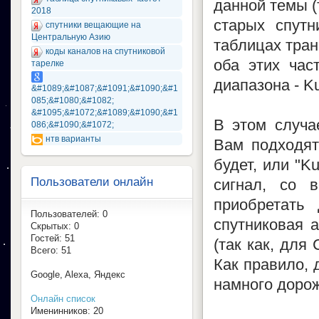
данной темы (
2018
старых спутн
спутники вещающие на
Центральную Азию
таблицах тран
коды каналов на спутниковой
оба этих час
тарелке
диапазона - K
&#1089;&#1087;&#1091;&#1090;&#1
085;&#1080;&#1082;
&#1095;&#1072;&#1089;&#1090;&#1
В этом случа
086;&#1090;&#1072;
нтв варианты
Вам подходят
будет, или "K
Пользователи онлайн
сигнал, со 
приобретать
Пользователей: 0
спутниковая а
Скрытых: 0
Гостей: 51
(так как, для
Всего: 51
Как правило, 
Google, Alexa, Яндекс
намного доро
Онлайн список
Именинников: 20