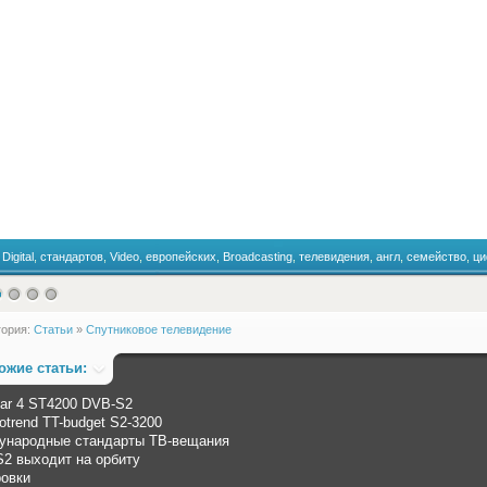
:
Digital
,
стандартов
,
Video
,
европейских
,
Broadcasting
,
телевидения
,
англ
,
семейство
,
ци
гория:
Статьи
»
Спутниковое телевидение
ожие статьи:
ar 4 ST4200 DVB-S2
otrend TT-budget S2-3200
ународные стандарты ТВ-вещания
2 выходит на орбиту
овки