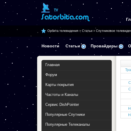
Гл
Орбита телевидения
»
Статьи
»
Спутниковое телевиде
Новости
Статьи
Провайдеры
О
Главная
Тра
Форум
С
Карты покрытия
С
Частоты и Каналы
Сервис DishPointer
Н
Популярные Спутники
Н
Популярные Телеканалы