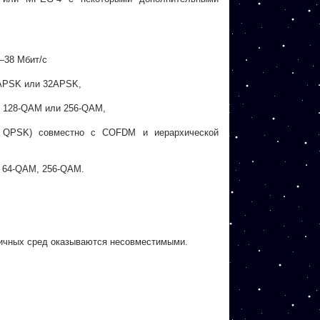
—38 Мбит/с
6APSK или 32APSK,
, 128-QAM или 256-QAM,
и QPSK) совместно с COFDM и иерархической
, 64-QAM, 256-QAM.
личных сред оказываются несовместимыми.