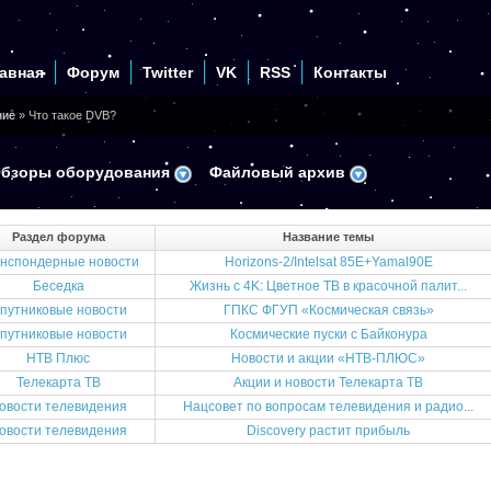
авная
Форум
Twitter
VK
RSS
Контакты
ние
» Что такое DVB?
бзоры оборудования
Файловый архив
Раздел форума
Название темы
нспондерные новости
Horizons-2/Intelsat 85Е+Yamal90Е
Беседка
Жизнь с 4K: Цветное ТВ в красочной палит...
путниковые новости
ГПКС ФГУП «Космическая связь»
путниковые новости
Космические пуски с Байконура
НТВ Плюс
Новости и акции «НТВ-ПЛЮС»
Телекарта ТВ
Акции и новости Телекарта ТВ
овости телевидения
Нацсовет по вопросам телевидения и радио...
овости телевидения
Discovery растит прибыль