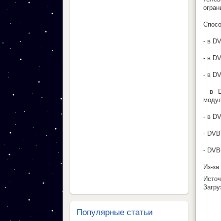
огран
Спосо
- в D
- в D
- в D
- в 
модул
- в D
- DVB
- DVB
Из-за
Источ
Загруз
Популярные статьи