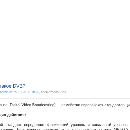
такое DVB?
admin
от
25-10-2012, 18:28
, посмотрело: 2280
англ. Digital Video Broadcasting) — семейство европейских стандартов 
цип действия:
ый стандарт определяет физический уровень и канальный уровень 
вещания. Все данные передаются в транспортном потоке MPEG-2