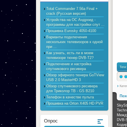
Total Commander 7.56a Final +
crack (Русская версия)
Устройства на ОС Андроид -
программы для настройки спут ...
Прошивка Eurosky 4050-4100
Варианты подключения
нескольких телевизоров к одной
при ...
Как узнать, есть ли в моем
телевизоре тюнер DVB-T2?
Подключение и настройка
Теги
спутникового ресивера
Обзор эфирного тюнера GoTView
USB 2.0 MasterHD 3
Обзор спутникового ресивера
Кате
для Триколор ТВ - GS B210
Пох
Телефон в качестве пульта
Прошивка на Orton X405 HD PVR
SkySt
Techn
Межд
DVB-S
Опрос
Кодир