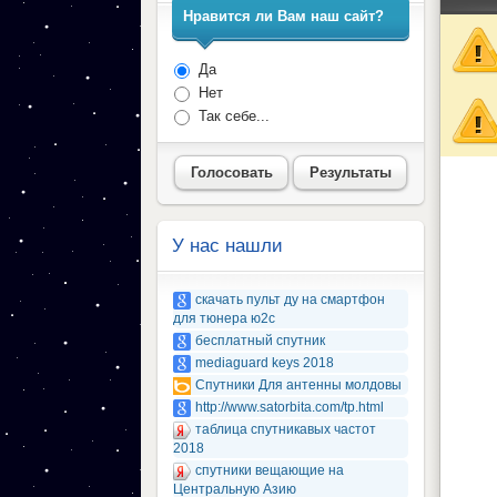
Нравится ли Вам наш сайт?
Да
Нет
Так себе...
Голосовать
Результаты
У нас нашли
скачать пульт ду на смартфон
для тюнера ю2с
бесплатный спутник
mediaguard keys 2018
Спутники Для антенны молдовы
http://www.satorbita.com/tp.html
таблица спутникавых частот
2018
спутники вещающие на
Центральную Азию