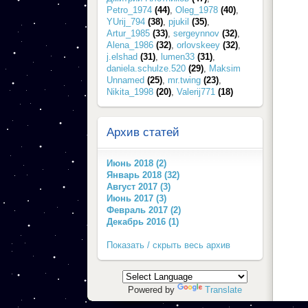
Petro_1974
(44)
,
Oleg_1978
(40)
,
YUrij_794
(38)
,
pjukil
(35)
,
Artur_1985
(33)
,
sergeynnov
(32)
,
Alena_1986
(32)
,
orlovskeey
(32)
,
j.elshad
(31)
,
lumen33
(31)
,
daniela.schulze.520
(29)
,
Maksim
Unnamed
(25)
,
mr.twing
(23)
,
Nikita_1998
(20)
,
Valerij771
(18)
Архив статей
Июнь 2018 (2)
Январь 2018 (32)
Август 2017 (3)
Июнь 2017 (3)
Февраль 2017 (2)
Декабрь 2016 (1)
Показать / скрыть весь архив
Powered by
Translate