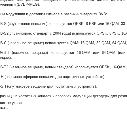
ичениями (DVB-MPEG).
бы модуляции и доставки сигнала в различных версиях DVB:
VB-S (спутниковое вещание) используется QPSK, 8-PSK или 16-QAM, 33
VB-S2(спутниковое, стандарт с 2004 года) используется QPSK, 8PSK, 1
VB-C (кабельное вещание) используется QAM: 16-QAM, 32-QAM, 64-QAM
DVB-T (наземное вещание) используется 16-QAM или 64-QAM (ил
яцией.
VB-T2 (наземное вещание, новый стандарт) используется QPSK, 16-QAM
-H (наземное эфирное вещание для портативных устройств).
-SH (спутниковое вещание для портативных устройств).
 разницы в частотных каналах и способах модуляции декодеры для раз
ник не указан
ка...