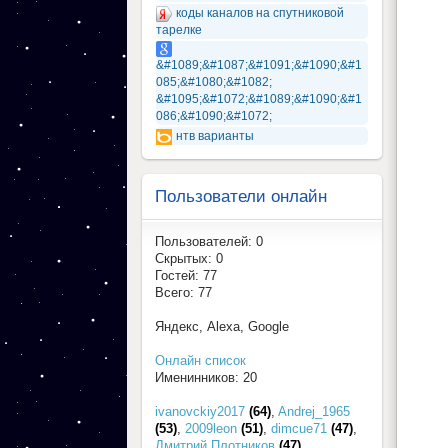
коды каналов на спутниковой
тарелке
&#1089;&#1087;&#1091;&#1090;&#1
085;&#1080;&#1082;
&#1095;&#1072;&#1089;&#1090;&#1
086;&#1090;&#1072;
нтв варианты
Пользователи онлайн
Пользователей: 0
Скрытых: 0
Гостей: 77
Всего: 77
Яндекс, Alexa, Google
Онлайн список
Именинников: 20
ivanovckiy2017
(64)
,
Andrej_1965
(53)
,
2009leon
(51)
,
dimcue71
(47)
,
Дмитрий Плотников
(47)
,