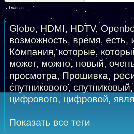
Главная
Globo
,
HDMI
,
HDTV
,
Openb
возможность
,
время
,
есть
,
Компания
,
которые
,
которы
может
,
можно
,
новый
,
очен
рес
просмотра
,
Прошивка
,
спутникового
,
спутниковый
цифрового
,
цифровой
,
явля
Показать все теги