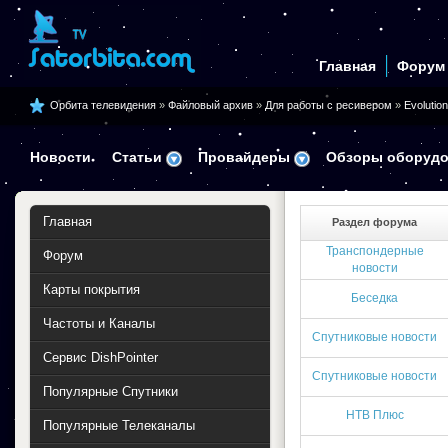
Главная
Форум
Орбита телевидения
»
Файловый архив
»
Для работы с ресивером
»
Evolution
Новости
Статьи
Провайдеры
Обзоры оборудо
Главная
Раздел форума
Транспондерные
Форум
новости
Карты покрытия
Беседка
Частоты и Каналы
Спутниковые новости
Сервис DishPointer
Спутниковые новости
Популярные Спутники
НТВ Плюс
Популярные Телеканалы