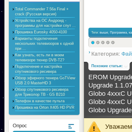
Total Commander 7.56a Final +
crack (Русская версия)
Устройства на ОС Андроид -
программы для настройки спут ...
Прошивка Eurosky 4050-4100
Теги:
выше
,
Программа
,
к
Варианты подключения
нескольких телевизоров к одной
при ...
Категория:
Фай
Как узнать, есть ли в моем
телевизоре тюнер DVB-T2?
Похожие статьи:
Подключение и настройка
спутникового ресивера
EROM Upgrade 
Обзор эфирного тюнера GoTView
USB 2.0 MasterHD 3
Upgrade 1.1.0
Обзор спутникового ресивера
Globo 4xxxC U
для Триколор ТВ - GS B210
Globo 4xxxC U
Телефон в качестве пульта
Прошивка на Orton X405 HD PVR
Globo Upgrade 
Уважаемы
Опрос