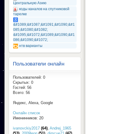
Центральную Азию
коды каналов на спутниковой
тарелке
&#1089;&#1087;&#1091;&#1090;&#1
085;&#1080;&#1082;
&#1095;&#1072;&#1089;&#1090;&#1
086;&#1090;&#1072;
нтв варианты
Пользователи онлайн
Пользователей: 0
Скрытых: 0
Гостей: 56
Всего: 56
Яндекс, Alexa, Google
Онлайн список
Именинников: 20
ivanovckiy2017
(64)
,
Andrej_1965
(53)
,
2009leon
(51)
,
dimcue71
(47)
,