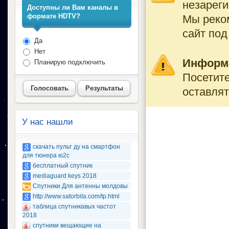
незареги
Доступны ли Вам каналы в
формате HDTV?
Мы реко
сайт под
Да
Нет
Информ
Планирую подключить
Посетите
Голосовать
Результаты
оставлят
У нас нашли
скачать пульт ду на смартфон
для тюнера ю2с
бесплатный спутник
mediaguard keys 2018
Спутники Для антенны молдовы
http://www.satorbita.com/tp.html
таблица спутникавых частот
2018
спутники вещающие на