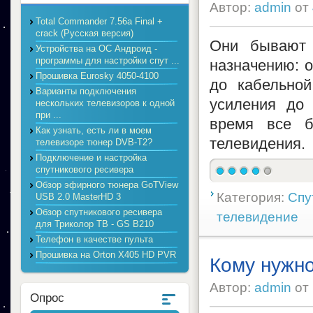
Автор:
admin
от
Total Commander 7.56a Final +
crack (Русская версия)
Они бывают 
Устройства на ОС Андроид -
программы для настройки спут ...
назначению: о
Прошивка Eurosky 4050-4100
до кабельной
Варианты подключения
усиления до 
нескольких телевизоров к одной
при ...
время все б
Как узнать, есть ли в моем
телевидения.
телевизоре тюнер DVB-T2?
Подключение и настройка
спутникового ресивера
Обзор эфирного тюнера GoTView
Категория:
Спу
USB 2.0 MasterHD 3
Обзор спутникового ресивера
телевидение
для Триколор ТВ - GS B210
Телефон в качестве пульта
Прошивка на Orton X405 HD PVR
Кому нужн
Автор:
admin
от
Опрос