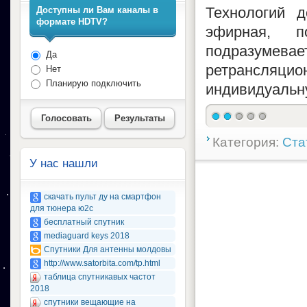
Технологий д
Доступны ли Вам каналы в
формате HDTV?
эфирная, 
подразумев
Да
ретрансляци
Нет
Планирую подключить
индивидуальн
Голосовать
Результаты
Категория:
Ста
У нас нашли
скачать пульт ду на смартфон
для тюнера ю2с
бесплатный спутник
mediaguard keys 2018
Спутники Для антенны молдовы
http://www.satorbita.com/tp.html
таблица спутникавых частот
2018
спутники вещающие на