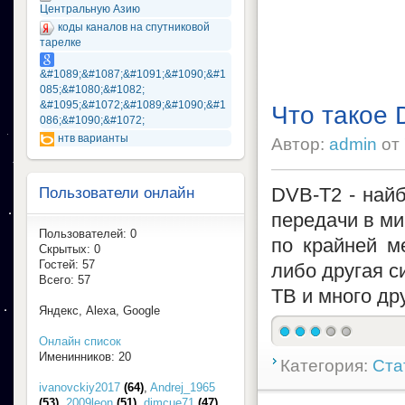
Центральную Азию
коды каналов на спутниковой
тарелке
&#1089;&#1087;&#1091;&#1090;&#1
085;&#1080;&#1082;
&#1095;&#1072;&#1089;&#1090;&#1
Что такое
086;&#1090;&#1072;
нтв варианты
Автор:
admin
от
DVB-T2 - най
Пользователи онлайн
передачи в ми
Пользователей: 0
по крайней м
Скрытых: 0
Гостей: 57
либо другая с
Всего: 57
ТВ и много др
Яндекс, Alexa, Google
Онлайн список
Именинников: 20
Категория:
Ста
ivanovckiy2017
(64)
,
Andrej_1965
(53)
,
2009leon
(51)
,
dimcue71
(47)
,