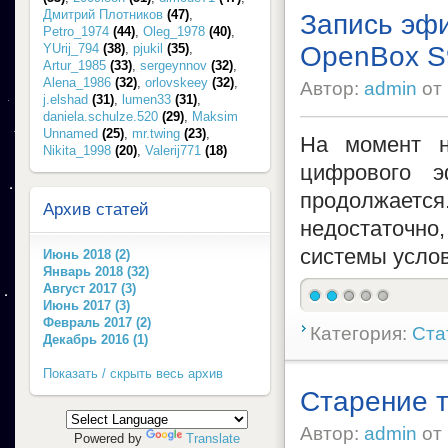
Дмитрий Плотников
(47)
,
Запись эф
Petro_1974
(44)
,
Oleg_1978
(40)
,
YUrij_794
(38)
,
pjukil
(35)
,
OpenBox S
Artur_1985
(33)
,
sergeynnov
(32)
,
Alena_1986
(32)
,
orlovskeey
(32)
,
Автор:
admin
от
j.elshad
(31)
,
lumen33
(31)
,
daniela.schulze.520
(29)
,
Maksim
Unnamed
(25)
,
mr.twing
(23)
,
На момент н
Nikita_1998
(20)
,
Valerij771
(18)
цифрового э
продолжается
Архив статей
недостаточно,
системы условн
Июнь 2018 (2)
Январь 2018 (32)
Август 2017 (3)
Июнь 2017 (3)
Февраль 2017 (2)
Категория:
Ста
Декабрь 2016 (1)
Показать / скрыть весь архив
Старение т
Автор:
admin
от
Powered by
Translate