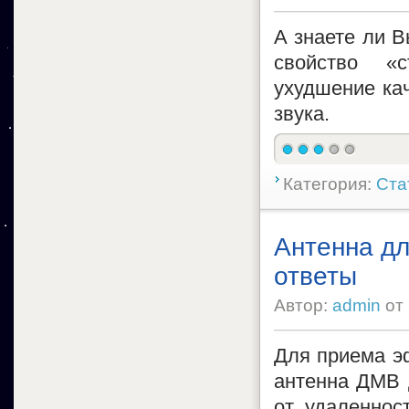
А знаете ли В
свойство «с
ухудшение кач
звука.
Категория:
Ста
Антенна дл
ответы
Автор:
admin
от
Для приема э
антенна ДМВ 
от удаленнос