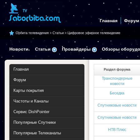
Главная
Форум
Орбита телевидения
»
Статьи
»
Цифровое эфирное телевидение
Новости
Статьи
Провайдеры
Обзоры оборудо
Главная
Раздел форума
Транспондерные
Форум
новости
Карты покрытия
Беседка
Частоты и Каналы
Спутниковые новости
Сервис DishPointer
Спутниковые новости
Популярные Спутники
НТВ Плюс
Популярные Телеканалы