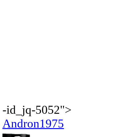
-id_jq-5052">
Andron1975