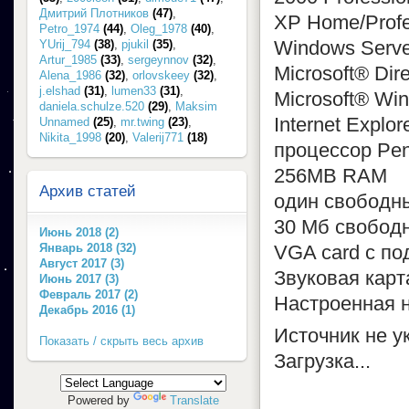
Дмитрий Плотников
(47)
,
XP Home/Profe
Petro_1974
(44)
,
Oleg_1978
(40)
,
Windows Serve
YUrij_794
(38)
,
pjukil
(35)
,
Artur_1985
(33)
,
sergeynnov
(32)
,
Microsoft® Di
Alena_1986
(32)
,
orlovskeey
(32)
,
j.elshad
(31)
,
lumen33
(31)
,
Microsoft® Wi
daniela.schulze.520
(29)
,
Maksim
Internet Explor
Unnamed
(25)
,
mr.twing
(23)
,
Nikita_1998
(20)
,
Valerij771
(18)
процессор Pen
256MB RAM
Архив статей
один свободн
30 Mб свобод
Июнь 2018 (2)
Январь 2018 (32)
VGA card с по
Август 2017 (3)
Звуковая карт
Июнь 2017 (3)
Февраль 2017 (2)
Настроенная н
Декабрь 2016 (1)
Источник не у
Показать / скрыть весь архив
Загрузка...
Powered by
Translate