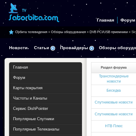
Главная
Форум
Орбита телевидения
»
Обзоры оборудования
»
DVB PCI/USB приемники
» Sk
Новости
Статьи
Провайдеры
Обзоры оборудо
Главная
Раздел форума
Транспондерные
Форум
новости
Карты покрытия
Беседка
Частоты и Каналы
Спутниковые новости
Сервис DishPointer
Спутниковые новости
Популярные Спутники
НТВ Плюс
Популярные Телеканалы