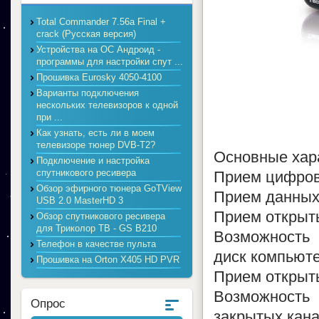
Total Commander 7.56a Final +
crack (Русская версия)
Устройства на ОС Андроид -
программы для настройки спут ...
Прошивка Eurosky 4050-4100
Варианты подключения
нескольких телевизоров к одной
при ...
Как узнать, есть ли в моем
телевизоре тюнер DVB-T2?
Основные хар
Подключение и настройка
спутникового ресивера
Прием цифров
Обзор эфирного тюнера GoTView
Прием данных 
USB 2.0 MasterHD 3
Прием открыт
Обзор спутникового ресивера
для Триколор ТВ - GS B210
Возможность
Телефон в качестве пульта
диск компьют
Прошивка на Orton X405 HD PVR
Прием открыт
Возможность
Опрос
закрытых кана