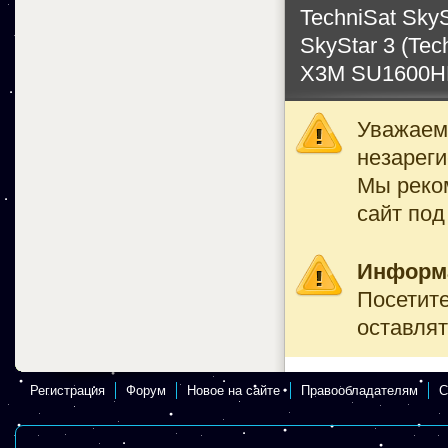
TechniSat Sky
SkyStar 3 (Tec
X3M SU1600HD
Уважаемы
незареги
Мы реко
сайт под
Информ
Посетите
оставлят
Регистрация
Форум
Новое на сайте
Правообладателям
С