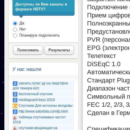
Доступны ли Вам каналы в
Подключение 
формате HDTV?
Прием цифров
Полноэкранны
Да
Нет
Предустановл
Планирую подключить
PVR (персона
EPG (электро
Голосовать
Результаты
Телетекст
DiSEqC 1.0
У нас нашли
Автоматически
Стандарт Plug
скачать пульт ду на смартфон
Диапазон част
для тюнера ю2с
бесплатный спутник
Символьный по
mediaguard keys 2018
FEC 1/2, 2/3, 
Спутники Для антенны молдовы
Сделан в Гер
http://www.satorbita.com/tp.html
таблица спутникавых частот
2018
Спецификация
спутники вещающие на