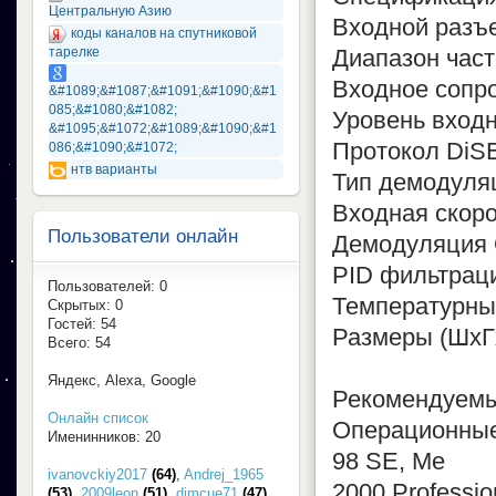
Центральную Азию
Входной разъе
коды каналов на спутниковой
тарелке
Диапазон час
Входное сопр
&#1089;&#1087;&#1091;&#1090;&#1
085;&#1080;&#1082;
Уровень входн
&#1095;&#1072;&#1089;&#1090;&#1
Протокол DiSE
086;&#1090;&#1072;
нтв варианты
Тип демодул
Входная скоро
Пользователи онлайн
Демодуляция
PID фильтраци
Пользователей: 0
Температурный
Скрытых: 0
Гостей: 54
Размеры (ШxГx
Всего: 54
Яндекс, Alexa, Google
Рекомендуемы
Онлайн список
Операционные
Именинников: 20
98 SE, Me
ivanovckiy2017
(64)
,
Andrej_1965
2000 Professio
(53)
,
2009leon
(51)
,
dimcue71
(47)
,