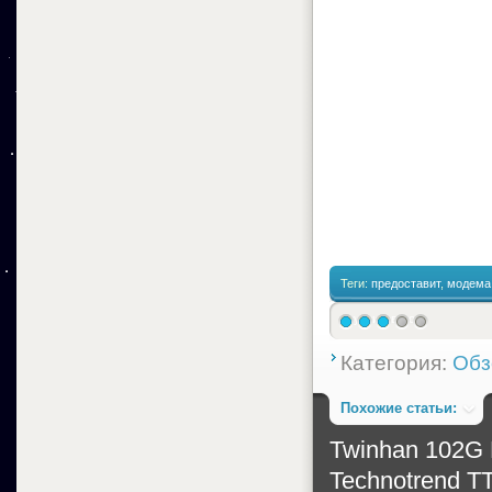
Теги:
предоставит
,
модема
спутникового
Категория:
Обз
Похожие статьи:
Twinhan 102G
Technotrend T