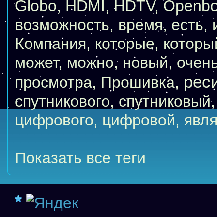
Globo
,
HDMI
,
HDTV
,
Openb
возможность
,
время
,
есть
,
Компания
,
которые
,
которы
может
,
можно
,
новый
,
очен
рес
просмотра
,
Прошивка
,
спутникового
,
спутниковый
цифрового
,
цифровой
,
явля
Показать все теги