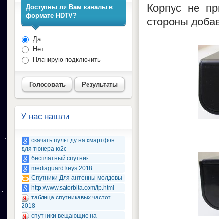
Корпус не пр
Доступны ли Вам каналы в
формате HDTV?
стороны доба
Да
Нет
Планирую подключить
Голосовать
Результаты
У нас нашли
скачать пульт ду на смартфон
для тюнера ю2с
бесплатный спутник
mediaguard keys 2018
Спутники Для антенны молдовы
http://www.satorbita.com/tp.html
таблица спутникавых частот
2018
спутники вещающие на