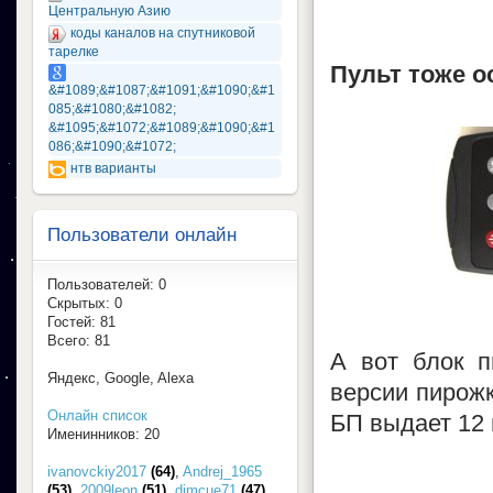
Центральную Азию
коды каналов на спутниковой
тарелке
Пульт тоже о
&#1089;&#1087;&#1091;&#1090;&#1
085;&#1080;&#1082;
&#1095;&#1072;&#1089;&#1090;&#1
086;&#1090;&#1072;
нтв варианты
Пользователи онлайн
Пользователей: 0
Скрытых: 0
Гостей: 81
Всего: 81
А вот блок п
Яндекс, Google, Alexa
версии пирожк
Онлайн список
БП выдает 12 
Именинников: 20
ivanovckiy2017
(64)
,
Andrej_1965
(53)
,
2009leon
(51)
,
dimcue71
(47)
,