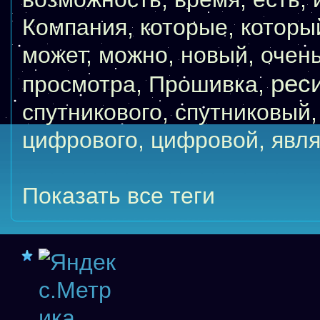
Компания
,
которые
,
которы
может
,
можно
,
новый
,
очен
рес
просмотра
,
Прошивка
,
спутникового
,
спутниковый
цифрового
,
цифровой
,
явля
Показать все теги