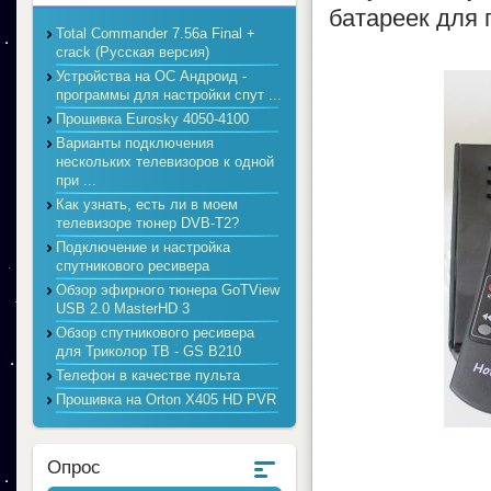
батареек для п
Total Commander 7.56a Final +
crack (Русская версия)
Устройства на ОС Андроид -
программы для настройки спут ...
Прошивка Eurosky 4050-4100
Варианты подключения
нескольких телевизоров к одной
при ...
Как узнать, есть ли в моем
телевизоре тюнер DVB-T2?
Подключение и настройка
спутникового ресивера
Обзор эфирного тюнера GoTView
USB 2.0 MasterHD 3
Обзор спутникового ресивера
для Триколор ТВ - GS B210
Телефон в качестве пульта
Прошивка на Orton X405 HD PVR
Опрос