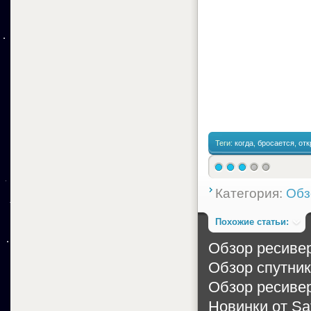
Теги:
когда
,
бросается
,
от
Категория:
Обз
Похожие статьи:
Обзор ресиве
Обзор спутник
Обзор ресиве
Новинки от Sat