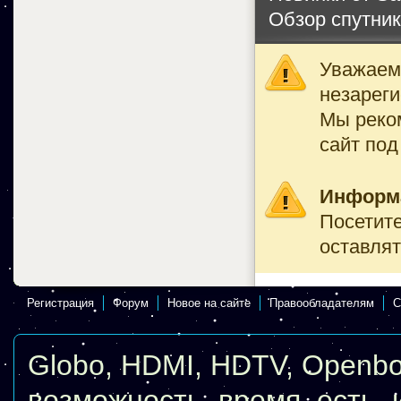
Обзор спутни
Уважаемы
незареги
Мы реко
сайт под
Информ
Посетите
оставлят
Регистрация
Форум
Новое на сайте
Правообладателям
С
Globo
,
HDMI
,
HDTV
,
Openb
возможность
,
время
,
есть
,