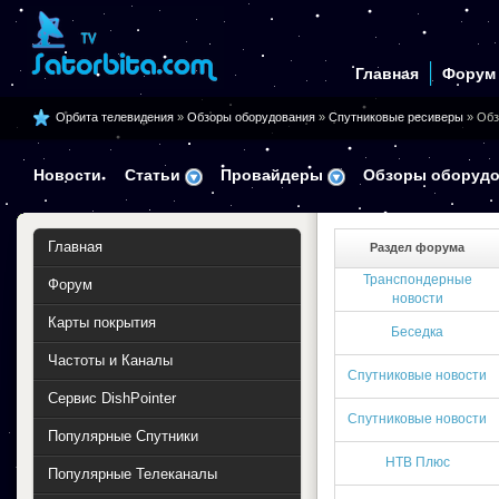
Главная
Форум
Орбита телевидения
»
Обзоры оборудования
»
Спутниковые ресиверы
» Обз
Новости
Статьи
Провайдеры
Обзоры оборудо
Главная
Раздел форума
Транспондерные
Форум
новости
Карты покрытия
Беседка
Частоты и Каналы
Спутниковые новости
Сервис DishPointer
Спутниковые новости
Популярные Спутники
НТВ Плюс
Популярные Телеканалы