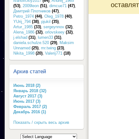
ivanovckiy2017
(64)
,
Andrej_1965
оставлят
(53)
,
2009leon
(51)
,
dimcue71
(47)
,
Дмитрий Плотников
(47)
,
Petro_1974
(44)
,
Oleg_1978
(40)
,
YUrij_794
(38)
,
pjukil
(35)
,
Artur_1985
(33)
,
sergeynnov
(32)
,
Alena_1986
(32)
,
orlovskeey
(32)
,
j.elshad
(31)
,
lumen33
(31)
,
daniela.schulze.520
(29)
,
Maksim
Unnamed
(25)
,
mr.twing
(23)
,
Nikita_1998
(20)
,
Valerij771
(18)
Архив статей
Июнь 2018 (2)
Январь 2018 (32)
Август 2017 (3)
Июнь 2017 (3)
Февраль 2017 (2)
Декабрь 2016 (1)
Показать / скрыть весь архив