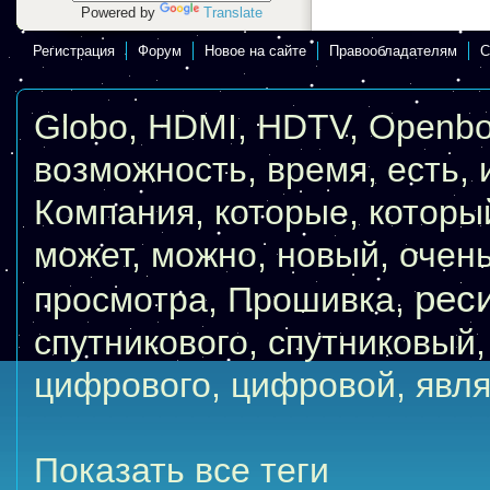
Powered by
Translate
Регистрация
Форум
Новое на сайте
Правообладателям
С
Globo
,
HDMI
,
HDTV
,
Openb
возможность
,
время
,
есть
,
Компания
,
которые
,
которы
может
,
можно
,
новый
,
очен
рес
просмотра
,
Прошивка
,
спутникового
,
спутниковый
цифрового
,
цифровой
,
явля
Показать все теги