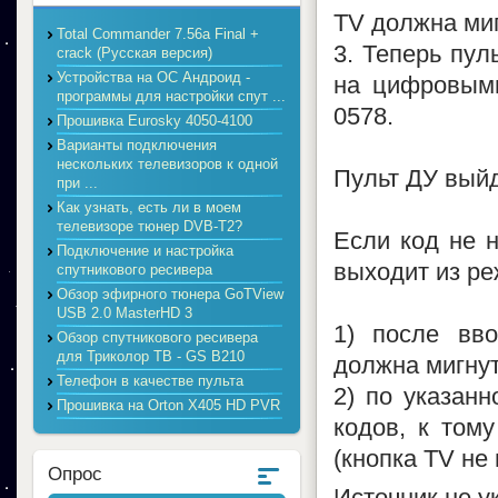
TV должна миг
Total Commander 7.56a Final +
3. Теперь пул
crack (Русская версия)
Устройства на ОС Андроид -
на цифровыми
программы для настройки спут ...
0578.
Прошивка Eurosky 4050-4100
Варианты подключения
нескольких телевизоров к одной
Пульт ДУ вый
при ...
Как узнать, есть ли в моем
телевизоре тюнер DVB-T2?
Если код не н
Подключение и настройка
выходит из р
спутникового ресивера
Обзор эфирного тюнера GoTView
USB 2.0 MasterHD 3
1) после вво
Обзор спутникового ресивера
для Триколор ТВ - GS B210
должна мигнут
Телефон в качестве пульта
2) по указанн
Прошивка на Orton X405 HD PVR
кодов, к том
(кнопка TV не 
Опрос
Источник не у