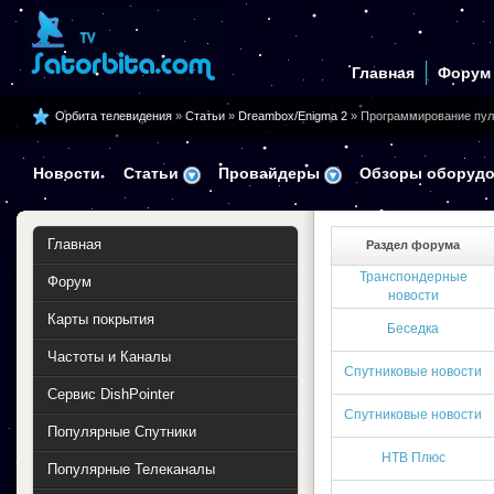
Главная
Форум
Орбита телевидения
»
Статьи
»
Dreambox/Enigma 2
» Программирование пул
Новости
Статьи
Провайдеры
Обзоры оборудо
Главная
Раздел форума
Транспондерные
Форум
новости
Карты покрытия
Беседка
Частоты и Каналы
Спутниковые новости
Сервис DishPointer
Спутниковые новости
Популярные Спутники
НТВ Плюс
Популярные Телеканалы