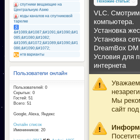
Похожие статьи:
спутники вещающие на
Центральную Азию
VLC. Смотрим
коды каналов на спутниковой
компьютера.
тарелке
Установка жес
&#1089;&#1087;&#1091;&#1090;&#1
Установка сети
085;&#1080;&#1082;
&#1095;&#1072;&#1089;&#1090;&#1
DreamBox DM 
086;&#1090;&#1072;
нтв варианты
Условия для п
интернета
Пользователи онлайн
Уважаемы
Пользователей: 0
незареги
Скрытых: 0
Гостей: 51
Мы реко
Всего: 51
сайт под
Google, Alexa, Яндекс
Онлайн список
Информ
Именинников: 20
Посетите