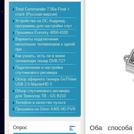
Total Commander 7.56a Final +
crack (Русская версия)
Устройства на ОС Андроид -
программы для настройки спут ...
Прошивка Eurosky 4050-4100
Варианты подключения
нескольких телевизоров к одной
при ...
Как узнать, есть ли в моем
телевизоре тюнер DVB-T2?
Подключение и настройка
спутникового ресивера
Обзор эфирного тюнера GoTView
USB 2.0 MasterHD 3
Обзор спутникового ресивера
для Триколор ТВ - GS B210
Телефон в качестве пульта
Прошивка на Orton X405 HD PVR
Оба способа
Опрос