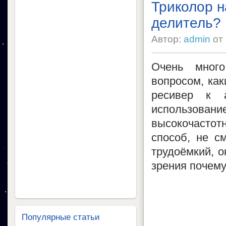
Триколор н
делитель?
Автор:
admin
от
Очень мног
вопросом, ка
ресивер к 
использова
высокочасто
способ, не с
трудоёмкий, о
зрения почем
Популярные статьи