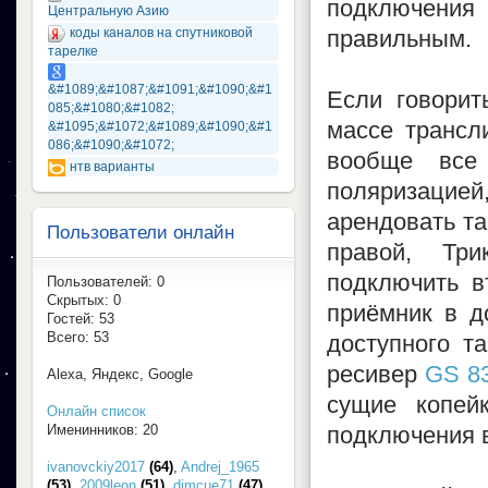
подключения
Центральную Азию
коды каналов на спутниковой
правильным.
тарелке
&#1089;&#1087;&#1091;&#1090;&#1
Если говорит
085;&#1080;&#1082;
массе трансл
&#1095;&#1072;&#1089;&#1090;&#1
086;&#1090;&#1072;
вообще все
нтв варианты
поляризацией,
арендовать т
Пользователи онлайн
правой, Тр
подключить в
Пользователей: 0
Скрытых: 0
приёмник в д
Гостей: 53
Всего: 53
доступного т
ресивер
GS 8
Alexa, Яндекс, Google
сущие копей
Онлайн список
Именинников: 20
подключения в
ivanovckiy2017
(64)
,
Andrej_1965
(53)
,
2009leon
(51)
,
dimcue71
(47)
,