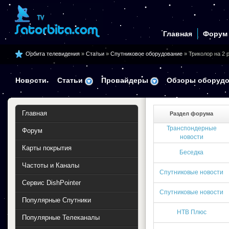
Главная
Форум
Орбита телевидения
»
Статьи
»
Спутниковое оборудование
» Триколор на 2 
Новости
Статьи
Провайдеры
Обзоры оборудо
Главная
Раздел форума
Транспондерные
Форум
новости
Карты покрытия
Беседка
Частоты и Каналы
Спутниковые новости
Сервис DishPointer
Спутниковые новости
Популярные Спутники
НТВ Плюс
Популярные Телеканалы