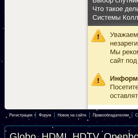
Выбор спутник
Что такое дел
Системы Колл
Уважаемы
незареги
Мы реко
сайт под
Информ
Посетите
оставлят
Регистрация
Форум
Новое на сайте
Правообладателям
С
Globo
,
HDMI
,
HDTV
,
Openb