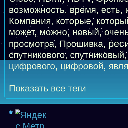
возможность
,
время
,
есть
,
Компания
,
которые
,
которы
может
,
можно
,
новый
,
очен
рес
просмотра
,
Прошивка
,
спутникового
,
спутниковый
цифрового
,
цифровой
,
явля
Показать все теги