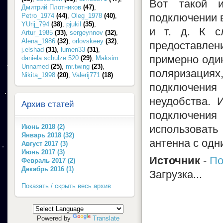
Вот такой и
Дмитрий Плотников
(47)
,
подключении в
Petro_1974
(44)
,
Oleg_1978
(40)
,
YUrij_794
(38)
,
pjukil
(35)
,
и т. д. К с
Artur_1985
(33)
,
sergeynnov
(32)
,
Alena_1986
(32)
,
orlovskeey
(32)
,
предоставлени
j.elshad
(31)
,
lumen33
(31)
,
примерно один
daniela.schulze.520
(29)
,
Maksim
Unnamed
(25)
,
mr.twing
(23)
,
поляризаци
Nikita_1998
(20)
,
Valerij771
(18)
подключения
неудобства. 
Архив статей
подключени
Июнь 2018 (2)
использоват
Январь 2018 (32)
антенна с одн
Август 2017 (3)
Июнь 2017 (3)
Источник
-
По
Февраль 2017 (2)
Декабрь 2016 (1)
Загрузка...
Показать / скрыть весь архив
Powered by
Translate