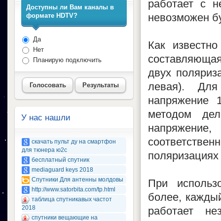
работает с н
Доступны ли Вам каналы в
невозможен бу
формате HDTV?
Да
Как известно
Нет
составляющая 
Планирую подключить
двух поляриза
левая). Для
Голосовать
Результаты
напряжение 
методом дел
У нас нашли
напряжение
соответствен
скачать пульт ду на смартфон
для тюнера ю2с
поляризациях 
бесплатный спутник
mediaguard keys 2018
Спутники Для антенны молдовы
При использо
http://www.satorbita.com/tp.html
более, каждый
таблица спутникавых частот
2018
работает не
спутники вещающие на