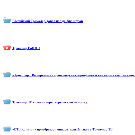
Российский Триколор довел нас до французов
Триколор Full HD
«Триколор ТВ» первым в стране получил сертификат о высоком качестве вещ
Триколор ТВ готовит первоапрельскую не шутку
«ВТБ Капитал» приобретает миноритарный пакет в Триколор ТВ